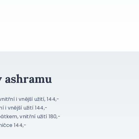
 v ashramu
třní i vnější užití, 144,-
i vnější užití 144,-
tkem, vnitřní užití 180,-
ničce 144,-