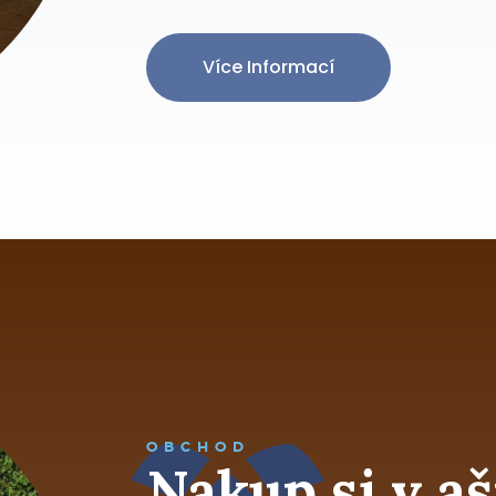
Více Informací
OBCHOD
Nakup si v a