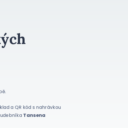
kých
bě.
eklad a QR kód s nahrávkou
 hudebníka
Tansena