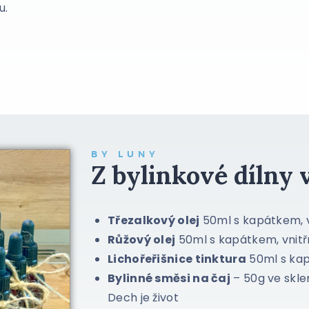
u.
BY LUNY
Z bylinkové dílny
Třezalkový olej
50ml s kapátkem, vni
Růžový olej
50ml s kapátkem, vnitřní 
Lichořeřišnice tinktura
50ml s kapá
Bylinné směsi na čaj
– 50g ve skle
Dech je život