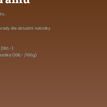
sto…
hrady dle aktuální nabídky
(180,-)
zalka (108,- /100g)