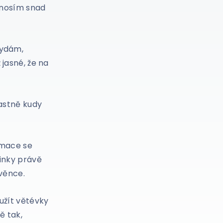
u nosím snad
vydám,
 jasné, že na
lastně kudy
umace se
linky právě
 věnce.
užít větévky
ě tak,