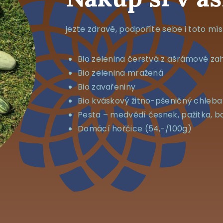
jezte zdravě, podpoříte sebe i toto mí
Bio zelenina čerstvá z ašrámové za
Bio zelenina mražená
Bio zavařeniny
Bio kváskový žitno-pšeničný chleba 
Pesta – medvědí česnek, pažitka, ba
Domácí hořčice (54,-/100g)