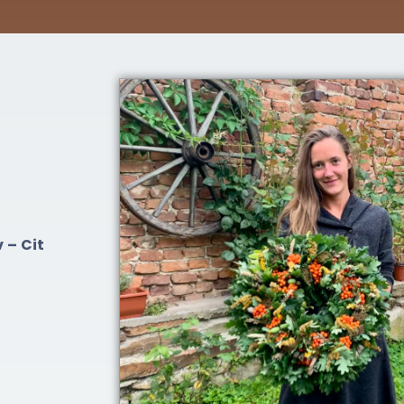
 – Cit