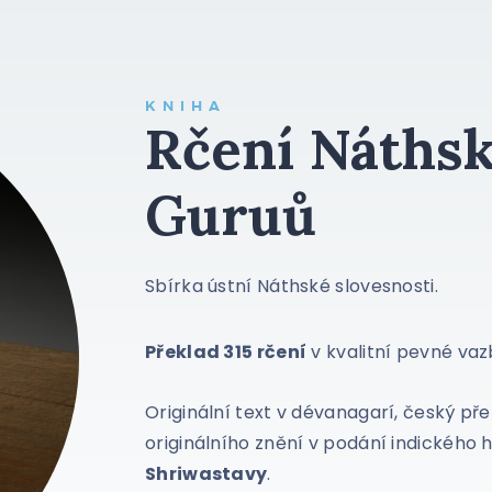
KNIHA
Rčení Náths
Guruů
Sbírka ústní Náthské slovesnosti.
Překlad 315 rčení
v kvalitní pevné vaz
Originální text v dévanagarí, český př
originálního znění v podání indického
Shriwastavy
.