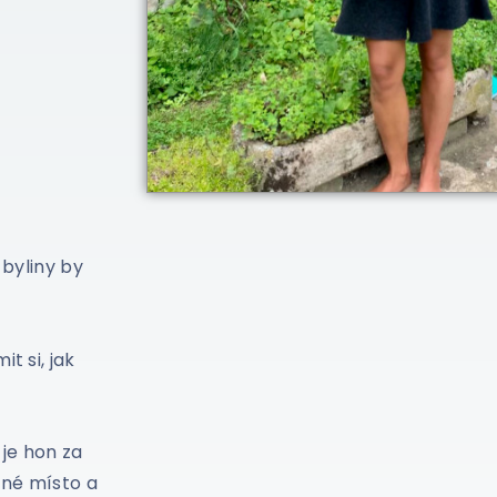
 byliny by
t si, jak
 je hon za
tné místo a