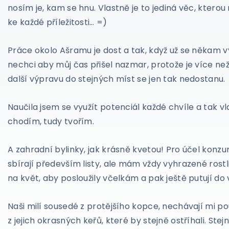
nosím je, kam se hnu. Vlastně je to jediná věc, ktero
ke každé příležitosti… =)
Práce okolo Ašramu je dost a tak, když už se někam 
nechci aby můj čas přišel nazmar, protože je více než
další výpravu do stejných míst se jen tak nedostanu.
Naučila jsem se využít potenciál každé chvíle a tak v
chodím, tudy tvořím.
A zahradní bylinky, jak krásně kvetou! Pro účel konz
sbírají především listy, ale mám vždy vyhrazené rost
na květ, aby posloužily včelkám a pak ještě putují do
Naši milí sousedé z protějšího kopce, nechávají mi po
z jejich okrasných keřů, které by stejně ostříhali. Stejn