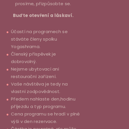
prosíme, přizpůsobte se.
Buďte otevření a láskaví.
Účastí na programech se
stáváte členy spolku
Yogashrama.
Členský příspěvek je
dobrovolný.
Nejsme ubytovací ani
restaurační zařízení.
Vaše návštěva je tedy na
vlastní zodpovědnost.
Předem nahlaste den,hodinu
příjezdu a typ programu.
Cena programu se hradí v plné
výši v den rezervace.
Částka je nevratná, ale může