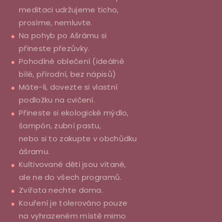
meditaci udržujeme ticho,
prosíme, nemluvte.
Na pohyb po Ašrámu si
přineste přezůvky.
Pohodlné oblečení (ideálně
bílé, přírodní, bez nápisů)
Máte-li, dovezte si vlastní
podložku na cvičení.
Přineste si ekologické mýdlo,
šampón, zubní pastu,
nebo si to zakupte v obchůdku
ášramu.
Kultivované děti jsou vítané,
ale ne do všech programů.
Zvířata nechte doma.
Kouření je tolerováno pouze
na vyhrazeném místě mimo