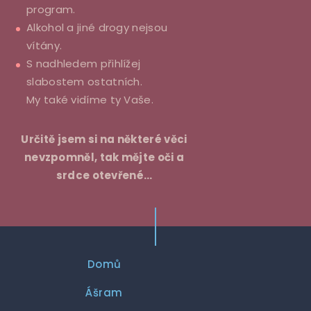
program.
Alkohol a jiné drogy nejsou
vítány.
S nadhledem přihlížej
slabostem ostatních.
My také vidíme ty Vaše.
Určitě jsem si na některé věci
nevzpomněl, tak mějte oči a
srdce otevřené…
Domů
Ášram