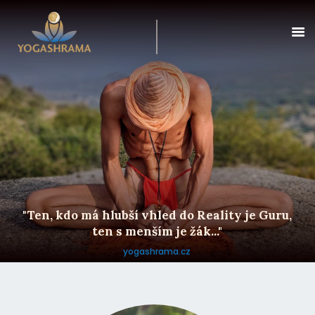
YOGASHRAMA – NÁTHSKÝ ÁŠRAM V
ČR | YOGA, MEDITACE A POBYTY V
DOLNÍ ČERMNÉ
Yogashrama – jediný Náthský ašrám v České republice. Jóga,
meditace a duchovní praxe v tradici GorakhNatha. Pobytové
programy pro začátečníky i pokročilé v Dolní Čermné.
DOMŮ
ÁŠRAM
"Ten, kdo má hlubší vhled do Reality je Guru,
PROGRAM
ten s menším je žák..."
POBYTY
yogashrama.cz
GURUJI
KURZY V ČR
OBCHOD