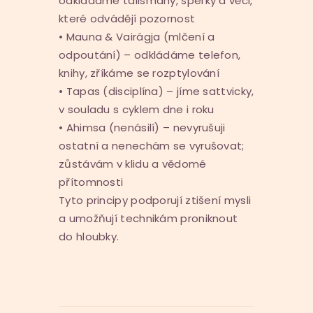
odkládáme talismany, šperky a věci,
které odvádějí pozornost
• Mauna & Vairágja (mlčení a
odpoutání) – odkládáme telefon,
knihy, zříkáme se rozptylování
• Tapas (disciplína) – jíme sattvicky,
v souladu s cyklem dne i roku
• Ahimsa (nenásilí) – nevyrušuji
ostatní a nenechám se vyrušovat;
zůstávám v klidu a vědomé
přítomnosti
Tyto principy podporují ztišení mysli
a umožňují technikám proniknout
do hloubky.