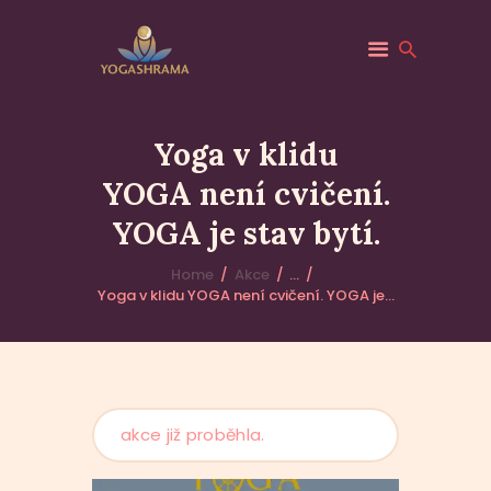
YOGASHRAMA – NÁTHSKÝ ÁŠRAM V
ČR | YOGA, MEDITACE A POBYTY V
Yoga v klidu
DOLNÍ ČERMNÉ
Yogashrama – jediný Náthský ašrám v České republice. Jóga,
YOGA není cvičení.
meditace a duchovní praxe v tradici GorakhNatha. Pobytové
programy pro začátečníky i pokročilé v Dolní Čermné.
YOGA je stav bytí.
DOMŮ
Home
Akce
...
Yoga v klidu YOGA není cvičení. YOGA je...
ÁŠRAM
UDÁLOSTI
akce již proběhla.