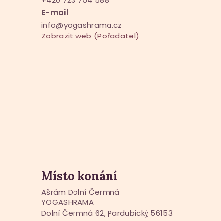
+420 723 754 588
E-mail
info@yogashrama.cz
Zobrazit web (Pořadatel)
Místo konání
Ašrám Dolní Čermná
YOGASHRAMA
Dolní Čermná 62
,
Pardubický
56153