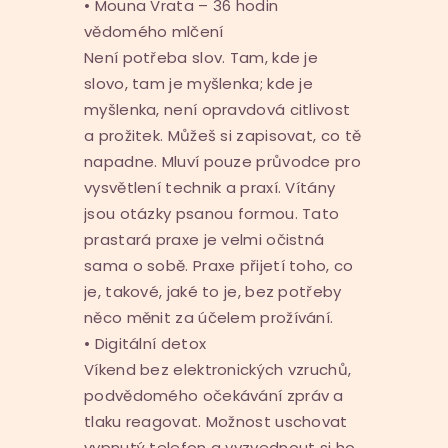
• Mouna Vrata – 36 hodin
vědomého mlčení
Není potřeba slov. Tam, kde je
slovo, tam je myšlenka; kde je
myšlenka, není opravdová citlivost
a prožitek. Můžeš si zapisovat, co tě
napadne. Mluví pouze průvodce pro
vysvětlení technik a praxí. Vítány
jsou otázky psanou formou. Tato
prastará praxe je velmi očistná
sama o sobě. Praxe přijetí toho, co
je, takové, jaké to je, bez potřeby
něco měnit za účelem prožívání.
• Digitální detox
Víkend bez elektronických vzruchů,
podvědomého očekávání zpráv a
tlaku reagovat. Možnost uschovat
vypnutý telefon a vyzvednout si ho