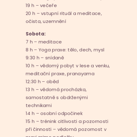
19 h – večeře
20 h – vstupní rituál a meditace,
očista, uzemnění
Sobota:
7 h – meditace
8 h – Yoga praxe: tělo, dech, mysl
9:30 h – snídaně
10 h – vědomý pobyt v lese a venku,
meditační praxe, pranayama
12:30 h – oběd
13 h – vědomá procházka,
samostatně s obdrženými
technikami
14 h – osobní odpočinek
15 h – trénink citlivosti a pozornosti
při činnosti – vědomá pozornost v