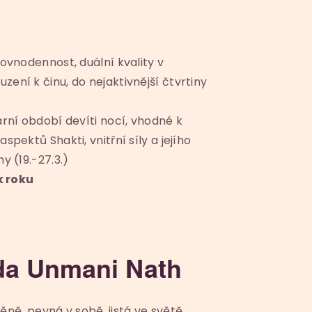
rovnodennost, duální kvality v
ení k činu, do nejaktivnější čtvrtiny
arní období devíti nocí, vhodné k
spektů Shakti, vnitřní síly a jejího
y (19.-27.3.)
k roku
da Unmani Nath
lněně, pevná v sobě, jistá ve světě.