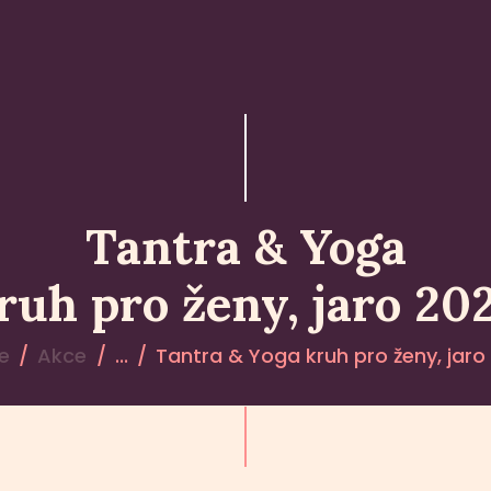
DOMŮ
ÁŠRAM
RAM V ČR | YOGA, MEDITACE
ce. Jóga, meditace a duchovní praxe v tradici GorakhNatha. Pobytové pr
UDÁLOSTI
Tantra & Yoga
ruh pro ženy, jaro 20
e
Akce
...
Tantra & Yoga kruh pro ženy, jaro