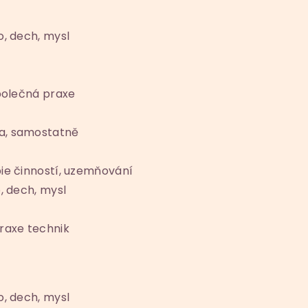
o, dech, mysl
společná praxe
a, samostatně
pie činností, uzemňování
, dech, mysl
praxe technik
o, dech, mysl