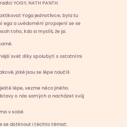
tradici YOGY, NATH PANTH.
aktikovat Yoga jednotlivce, byla tu
ní ega a uvědomění propojení se se
ah toho, kdo si myslíš, že jsi.
 samé.
nější svět díky spolubytí s ostatními
takové, jaké jsou se lépe naučíš
 ještě lépe, vezme něco jiného.
dstavy o nás samých a nacházet svůj
ma v sobě.
e se dotknout i těchto témat: