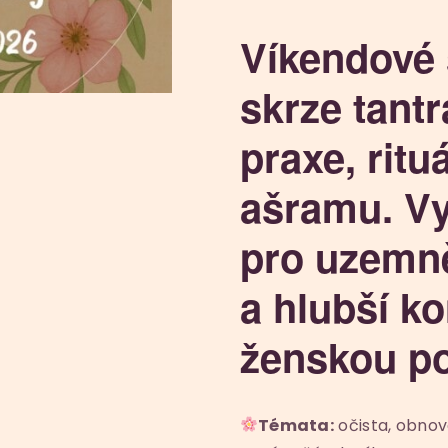
Víkendové 
skrze tantr
praxe, ritu
ašramu. Vy
pro uzemně
a hlubší k
ženskou po
Témata:
očista, obnov