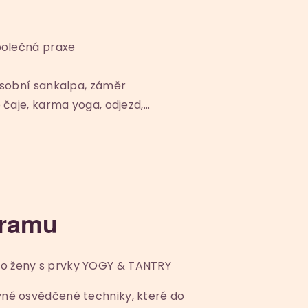
společná praxe
 osobní sankalpa, záměr
o čaje, karma yoga, odjezd,…
gramu
o ženy s prvky YOGY & TANTRY
né osvědčené techniky, které do