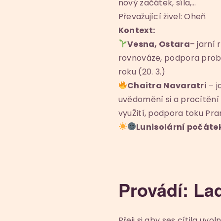
nový začátek, síla,…
Převažující živel: Oheň
Kontext:
Vesna, Ostara
– jarní 
rovnováze, podpora probuz
roku (20. 3.)
Chaitra Navaratri
– j
uvědomění si a procítění a
vyuŽití, podpora toku Pran
Lunisolární počáte
Provádí: La
Přeji si aby ses cítila uvo