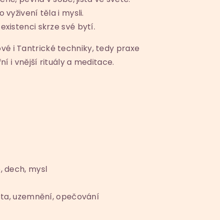
 vyživení těla i mysli.
existenci skrze své bytí.
é i Tantrické techniky, tedy praxe
řní i vnější rituály a meditace.
, dech, mysl
čista, uzemnění, opečování