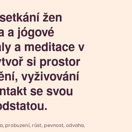
setkání žen
a a jógové
ály a meditace v
tvoř si prostor
ní, vyživování
ontakt se svou
dstatou.
a, probuzení, růst, pevnost, odvaha,