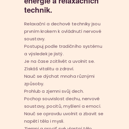
energie a relaxačních
technik.
Relaxační a dechové techniky jsou
prvním krokem k ovládnutí nervové
soustavy.
Postupuj podle tradičního systému
a výsledek je jistý.
Je na čase zcitlivět a uvolnit se.
Získáš vitalitu a zdraví.
Nauč se dýchat mnoha různými
způsoby.
Prohlub a zjemni svůj dech.
Pochop souvislost dechu, nervové
soustavy, pocitů, myšlení a emocí.
Nauč se opravdu uvolnit a zbavit se
napětí těla i mysli.
Zjemni a prociť své vlastní tělo.