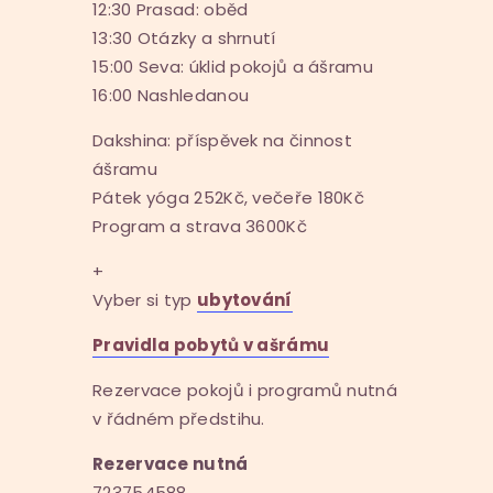
12:30 Prasad: oběd
13:30 Otázky a shrnutí
15:00 Seva: úklid pokojů a ášramu
16:00 Nashledanou
Dakshina: příspěvek na činnost
ášramu
Pátek yóga 252Kč, večeře 180Kč
Program a strava 3600Kč
+
Vyber si typ
ubytování
Pravidla pobytů v ašrámu
Rezervace pokojů i programů nutná
v řádném předstihu.
Rezervace nutná
723754588