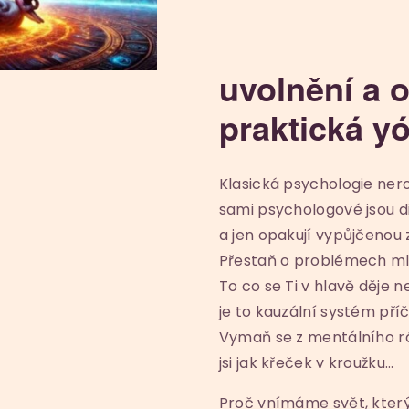
uvolnění a o
praktická y
Klasická psychologie nero
sami psychologové jsou 
a jen opakují vypůjčenou 
Přestaň o problémech mluvi
To co se Ti v hlavě děje 
je to kauzální systém příč
Vymaň se z mentálního 
jsi jak křeček v kroužku…
Proč vnímáme svět, který