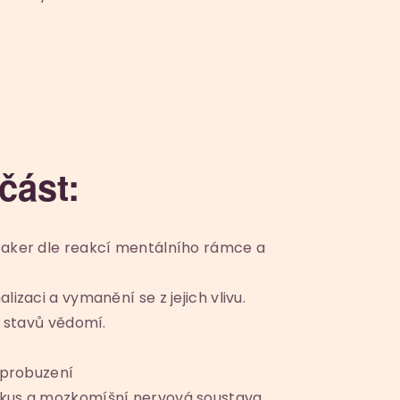
část:
čaker dle reakcí mentálního rámce a
izaci a vymanění se z jejich vlivu.
5 stavů vědomí.
 probuzení
kus a mozkomíšní nervová soustava.