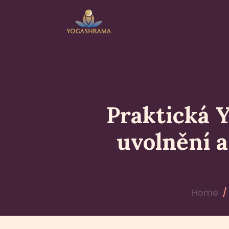
YOGASHRAMA – NÁTHSKÝ ÁŠ
Yogashrama – jediný Náthský ašrám v České republi
Praktická Y
uvolnění a
Home