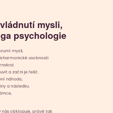
vládnutí mysli,
óga psychologie
zumí mysli,
disharmonické osobnosti
znalost.
t a začni je řešit.
není náhoda,
iny a následku.
rámce,
 nás obklopuje, právě tak