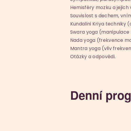
Hemisféry mozku a jejich v
Souvislost s dechem, vní
Kundalini Kriya techniky 
Swara yoga (manipulace s
Nada yoga (frekvence m
Mantra yoga (vliv frekve
Otázky a odpovědi.
Denní pro