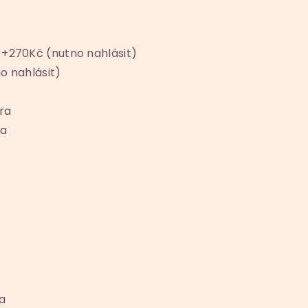
 +270Kč (nutno nahlásit)
o nahlásit)
ra
ka
a