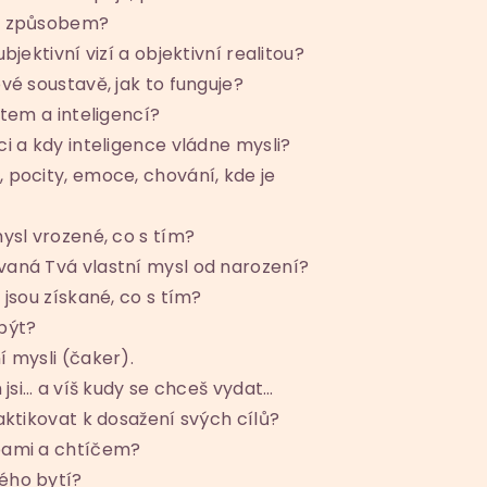
ím způsobem?
bjektivní vizí a objektivní realitou?
vé soustavě, jak to funguje?
ktem a inteligencí?
ci a kdy inteligence vládne mysli?
 pocity, emoce, chování, kde je
mysl vrozené, co s tím?
vaná Tvá vlastní mysl od narození?
 jsou získané, co s tím?
 být?
í mysli (čaker).
m jsi… a víš kudy se chceš vydat…
raktikovat k dosažení svých cílů?
bami a chtíčem?
ého bytí?