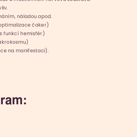
liv.
máním, náladou apod.
(optimalizace čaker)
 funkcí hemisfér)
akrokosmu)
nce na manifestaci).
gram: