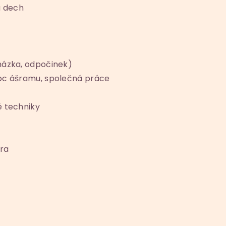
a dech
házka, odpočinek)
moc ášramu, společná práce
é techniky
tra