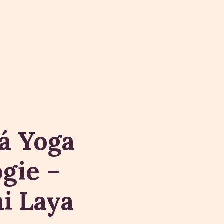
á Yoga
gie –
i Laya