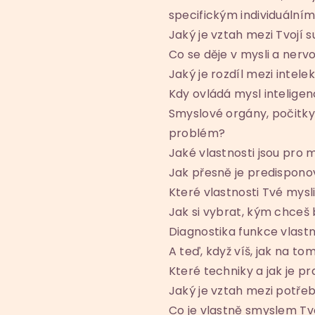
specifickým individuáln
Jaký je vztah mezi Tvojí su
Co se děje v mysli a nervo
Jaký je rozdíl mezi intele
Kdy ovládá mysl inteligen
Smyslové orgány, počitky,
problém?
Jaké vlastnosti jsou pro 
Jak přesně je predispono
Které vlastnosti Tvé mysli
Jak si vybrat, kým chceš
Diagnostika funkce vlastn
A teď, když víš, jak na to
Které techniky a jak je p
Jaký je vztah mezi potře
Co je vlastně smyslem Tv