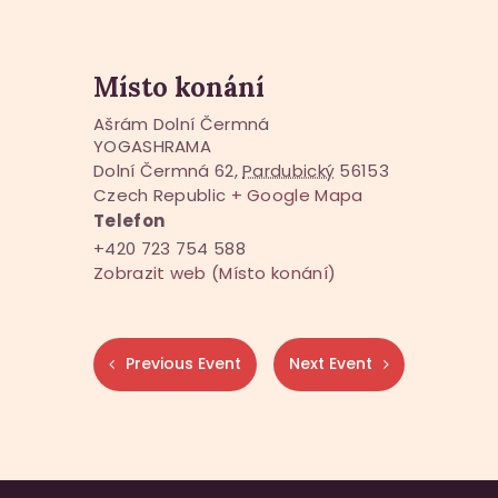
Místo konání
Ašrám Dolní Čermná
YOGASHRAMA
Dolní Čermná 62
,
Pardubický
56153
Czech Republic
+ Google Mapa
Telefon
+420 723 754 588
Zobrazit web (Místo konání)
Previous Event
Next Event