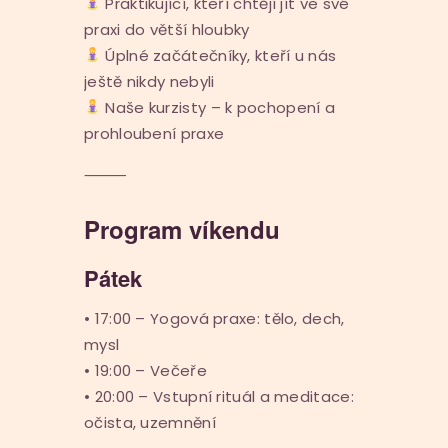
Praktikující, kteří chtějí jít ve své
praxi do větší hloubky
Úplné začátečníky, kteří u nás
ještě nikdy nebyli
Naše kurzisty – k pochopení a
prohloubení praxe
⸻
Program víkendu
Pátek
• 17:00 – Yogová praxe: tělo, dech,
mysl
• 19:00 – Večeře
• 20:00 – Vstupní rituál a meditace:
očista, uzemnění