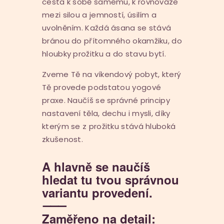
cesta k sobě samému, k rovnováze
mezi silou a jemností, úsilím a
uvolněním. Každá ásana se stává
bránou do přítomného okamžiku, do
hloubky prožitku a do stavu bytí.
Zveme Tě na víkendový pobyt, který
Tě provede podstatou yogové
praxe. Naučíš se správné principy
nastavení těla, dechu i mysli, díky
kterým se z prožitku stává hluboká
zkušenost.
A hlavně se naučíš
hledat tu tvou správnou
variantu provedení.
⸻
Zaměřeno na detail: