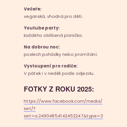
Večeře:
veganská, vhodná pro děti.
Youtube party:
každého oblíbená písnička.
Na dobrou noc:
poslech pohádky nebo promítání.
Vystoupení pro rodiče:
V pátek i v neděli podle odjezdu.
FOTKY Z ROKU 2025:
https://www.facebook.com/media/
set/?
set=a.24904854142452247&type=3