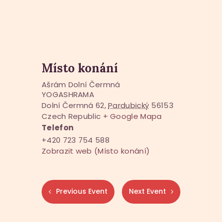
Místo konání
Ašrám Dolní Čermná
YOGASHRAMA
Dolní Čermná 62
,
Pardubický
56153
Czech Republic
+ Google Mapa
Telefon
+420 723 754 588
Zobrazit web (Místo konání)
Previous Event
Next Event