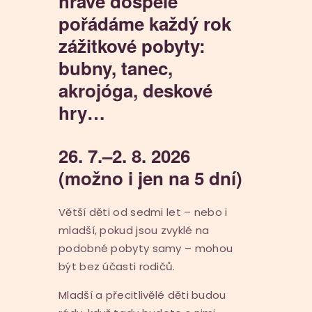
hravé dospělé
pořádáme každý rok
zážitkové pobyty:
bubny, tanec,
akrojóga, deskové
hry…
26. 7.–2. 8. 2026
(možno i jen na 5 dní)
Větší děti od sedmi let – nebo i
mladší, pokud jsou zvyklé na
podobné pobyty samy – mohou
být bez účasti rodičů.
Mladší a přecitlivělé děti budou