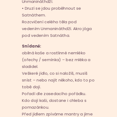
Unmanináthdží.
• Druzí se jdou proběhnout se
Satnáthem.
Rozcvičení celého těla pod
vedením Unmanináthdží. Akro jóga
pod vedením Satnátha.
Snídaně:
obilná kaše a rostlinné nemléko
(ořechy / semínka) – bez mléka a
sladidel.
Veškeré jídlo, co si naložíš, musíš
sníst – nebo najít někoho, kdo to po
tobě dojí.
Pořadí dle zasedacího pořádku.
Kdo dojí kaši, dostane i chleba s
pomazánkou.
Před jídlem zpíváme mantry a jíme