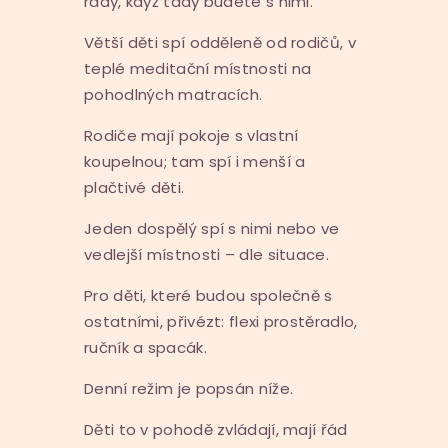
rády, když tady budete s nimi.
Větší děti spí odděleně od rodičů, v
teplé meditační místnosti na
pohodlných matracích.
Rodiče mají pokoje s vlastní
koupelnou; tam spí i menší a
plačtivé děti.
Jeden dospělý spí s nimi nebo ve
vedlejší místnosti – dle situace.
Pro děti, které budou společně s
ostatními, přivézt: flexi prostěradlo,
ručník a spacák.
Denní režim je popsán níže.
Děti to v pohodě zvládají, mají řád