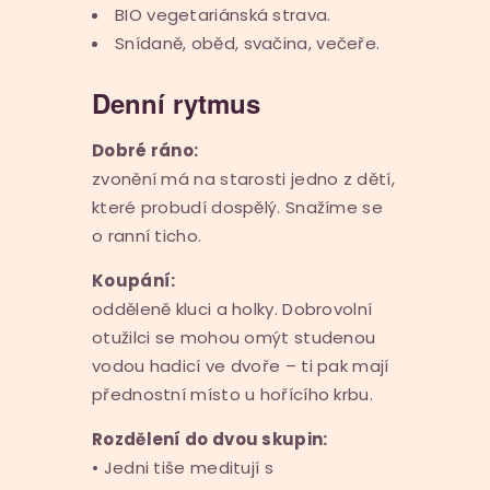
BIO vegetariánská strava.
Snídaně, oběd, svačina, večeře.
Denní rytmus
Dobré ráno:
zvonění má na starosti jedno z dětí,
které probudí dospělý. Snažíme se
o ranní ticho.
Koupání:
odděleně kluci a holky. Dobrovolní
otužilci se mohou omýt studenou
vodou hadicí ve dvoře – ti pak mají
přednostní místo u hořícího krbu.
Rozdělení do dvou skupin:
• Jedni tiše meditují s