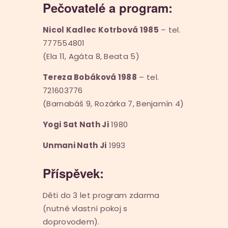
Pečovatelé a program:
Nicol Kadlec Kotrbová 1985
– tel.
777554801
(Ela 11, Agáta 8, Beata 5)
Tereza Bobáková 1988
– tel.
721603776
(Barnabáš 9, Rozárka 7, Benjamín 4)
Yogi Sat Nath Ji
1980
Unmani Nath Ji
1993
Příspěvek:
Děti do 3 let program zdarma
(nutné vlastní pokoj s
doprovodem).