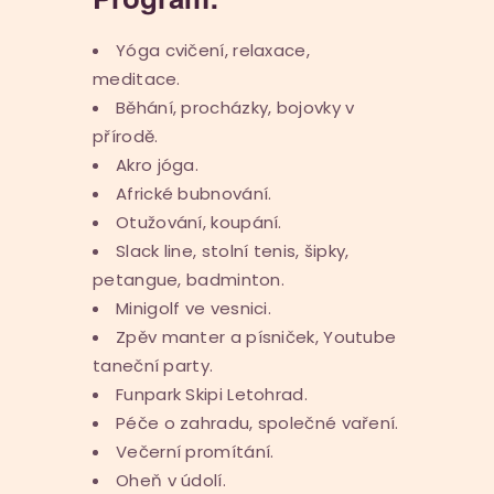
Yóga cvičení, relaxace,
meditace.
Běhání, procházky, bojovky v
přírodě.
Akro jóga.
Africké bubnování.
Otužování, koupání.
Slack line, stolní tenis, šipky,
petangue, badminton.
Minigolf ve vesnici.
Zpěv manter a písniček, Youtube
taneční party.
Funpark Skipi Letohrad.
Péče o zahradu, společné vaření.
Večerní promítání.
Oheň v údolí.