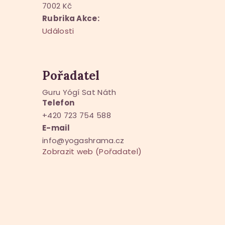
7002 Kč
Rubrika Akce:
Události
Pořadatel
Guru Yógí Sat Náth
Telefon
+420 723 754 588
E-mail
info@yogashrama.cz
Zobrazit web (Pořadatel)