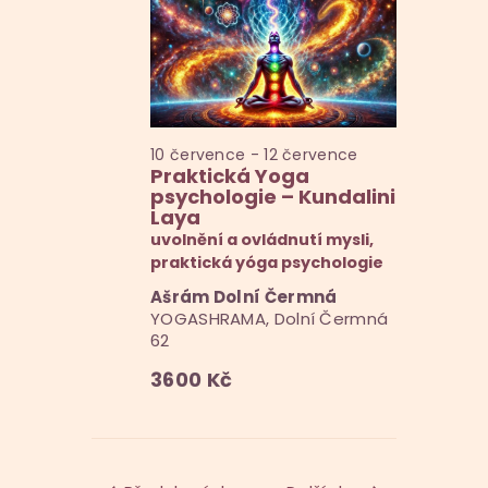
e
g
a
2026
r
c
a
t
e
c
e
p
d
e
r
a
10 července
-
12 července
p
o
t
Praktická Yoga
z
r
psychologie – Kundalini
u
o
Laya
o
m
uvolnění a ovládnutí mysli,
b
.
h
praktická yóga psychologie
r
l
Ašrám Dolní Čermná
a
YOGASHRAMA, Dolní Čermná
z
e
62
e
d
3600 Kč
n
á
í
n
A
í
k