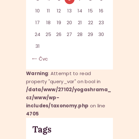
10
11
12
13
14
15
16
17
18
19
20
21
22
23
24
25
26
27
28
29
30
31
« Čvc
Warning
: Attempt to read
property "query_var" on bool in
/data/www/27102/yogashrama_
cz/www/wp-
includes/taxonomy.php
on line
4705
Tags