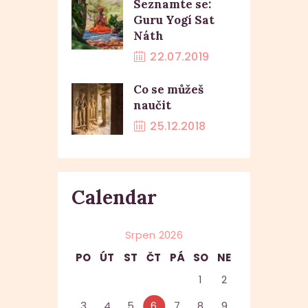
Seznamte se:
Guru Yogí Sat
Náth
22.07.2019
Co se můžeš
naučit
25.12.2018
Calendar
Srpen 2026
PO
ÚT
ST
ČT
PÁ
SO
NE
1
2
3
4
5
6
7
8
9