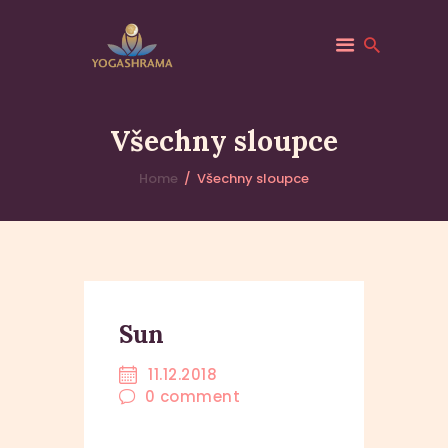
YOGASHRAMA – NÁTHSKÝ ÁŠRAM V
ČR | YOGA, MEDITACE A POBYTY V
Všechny sloupce
DOLNÍ ČERMNÉ
Yogashrama – jediný Náthský ašrám v České republice. Jóga,
meditace a duchovní praxe v tradici GorakhNatha. Pobytové
Home
Všechny sloupce
programy pro začátečníky i pokročilé v Dolní Čermné.
DOMŮ
ÁŠRAM
UDÁLOSTI
Sun
11.12.2018
0
comment