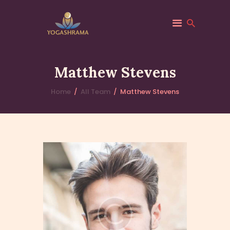
YOGASHRAMA – NÁTHSKÝ ÁŠRAM V
ČR | YOGA, MEDITACE A POBYTY V
Matthew Stevens
DOLNÍ ČERMNÉ
Yogashrama – jediný Náthský ašrám v České republice. Jóga,
meditace a duchovní praxe v tradici GorakhNatha. Pobytové
Home
All Team
Matthew Stevens
programy pro začátečníky i pokročilé v Dolní Čermné.
DOMŮ
ÁŠRAM
UDÁLOSTI